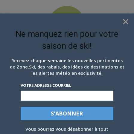
×
Ne manquez rien pour votre
saison de ski!
EN ATTENDANT LES
PROCHAINS FLOCONS
Recevez chaque semaine les nouvelles pertinentes
de Zone.Ski, des rabais, des idées de destinations et
EN IMAGES: MAY
les alertes météo en exclusivité.
MADNESS, SOMMET ST-
VOTRE ADRESSE COURRIEL
SAUVEUR, 16 MAI 2026
Par
Éric Boyczun
-
16 mai 2026
Vous pourrez vous désabonner à tout