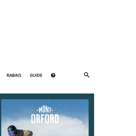
×
RABAIS
GUIDE
ki!
bais, des