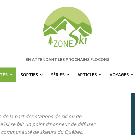
EN ATTENDANT LES PROCHAINS FLOCONS
ITÉS
SORTIES
SÉRIES
ARTICLES
VOYAGES
 manquez rien pour votre saison de s
chaque semaine les nouvelles pertinentes de Zone.Ski, des ra
idées de destinations et les alertes météo en exclusivité.
OTRE ADRESSE COURRIEL
 de la part des stations de ski ou de
Ski se fait un point d’honneur de diffuser
 la communauté de skieurs du Québec.