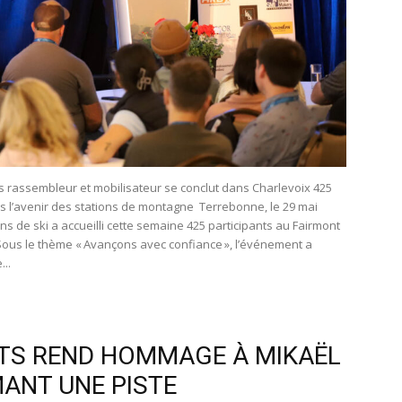
rassembleur et mobilisateur se conclut dans Charlevoix 425
rs l’avenir des stations de montagne Terrebonne, le 29 mai
s de ski a accueilli cette semaine 425 participants au Fairmont
 Sous le thème « Avançons avec confiance », l’événement a
...
TS REND HOMMAGE À MIKAËL
ANT UNE PISTE