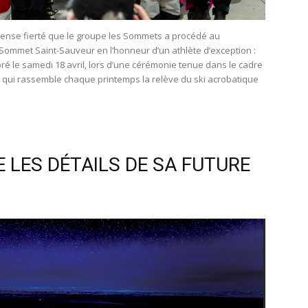
mmense fierté que le groupe les Sommets a procédé au
mmet Saint-Sauveur en l’honneur d’un athlète d’exception :
é le samedi 18 avril, lors d’une cérémonie tenue dans le cadre
qui rassemble chaque printemps la relève du ski acrobatique
 LES DÉTAILS DE SA FUTURE