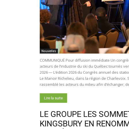
Nouvelles
COMMUNIQUÉ Pour diffusion immédiate Un congrès 
acteurs de l’industrie du ski du Québec tournés ve
2026 — L’édition 2026 du Congrès annuel des station
Le Manoir Richelieu, dans la région de Charlevoix.
rassemblé les acteurs du milieu afin d’échanger, de
Lire la suite
LE GROUPE LES SOMME
KINGSBURY EN RENOMM