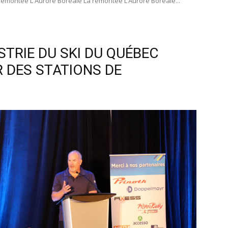
remontée L'Aurore Boréale La remontée L’Aurore Boréale...
STRIE DU SKI DU QUÉBEC
R DES STATIONS DE