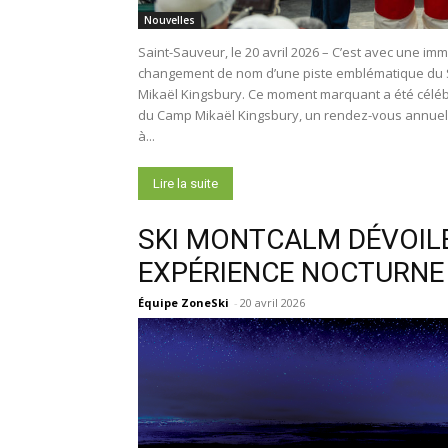
Nouvelles
Saint-Sauveur, le 20 avril 2026 – C’est avec une i
changement de nom d’une piste emblématique du So
Mikaël Kingsbury. Ce moment marquant a été célébr
du Camp Mikaël Kingsbury, un rendez-vous annuel 
à...
Lire la suite
SKI MONTCALM DÉVOILE
EXPÉRIENCE NOCTURNE
Équipe ZoneSki
-
20 avril 2026