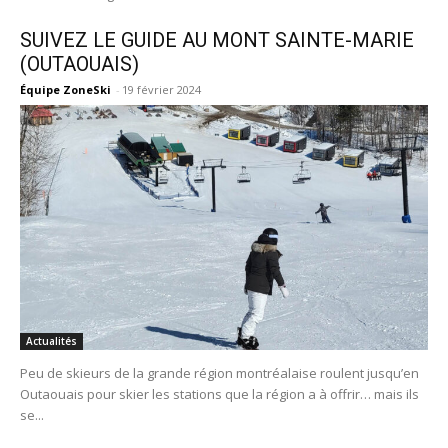
SUIVEZ LE GUIDE AU MONT SAINTE-MARIE
(OUTAOUAIS)
Équipe ZoneSki
-
19 février 2024
Actualités
Peu de skieurs de la grande région montréalaise roulent jusqu’en
Outaouais pour skier les stations que la région a à offrir… mais ils
se...