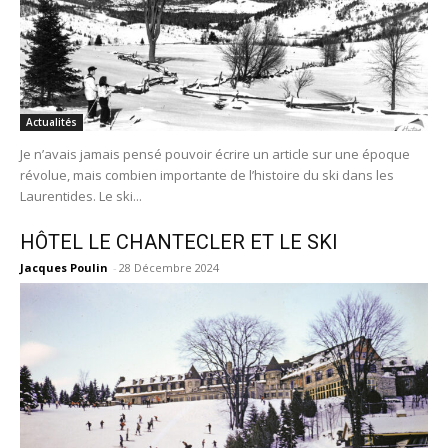
Actualités
Je n’avais jamais pensé pouvoir écrire un article sur une époque
révolue, mais combien importante de l’histoire du ski dans les
Laurentides. Le ski...
HÔTEL LE CHANTECLER ET LE SKI
Jacques Poulin
-
28 Décembre 2024