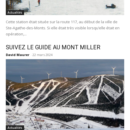
Actualités
Cette station était située sur la route 117, au début de la ville de
Ste-Agathe-des-Monts. Si elle était très visible lorsqu’elle était en
opération,...
SUIVEZ LE GUIDE AU MONT MILLER
David Maurer
-
22 mars 2024
Actualités