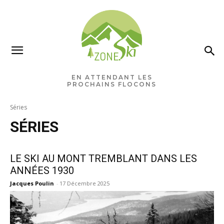
×
Ne manquez rien pour votre
saison de ski!
EN ATTENDANT LES
PROCHAINS FLOCONS
Recevez chaque semaine les nouvelles pertinentes
Séries
de Zone.Ski, des rabais, des idées de destinations et
les alertes météo en exclusivité.
SÉRIES
VOTRE ADRESSE COURRIEL
LE SKI AU MONT TREMBLANT DANS LES
ANNÉES 1930
Jacques Poulin
-
17 Décembre 2025
Vous pourrez vous désabonner à tout