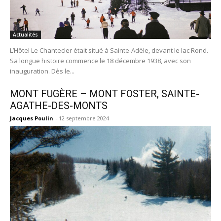
Actualités
L’Hôtel Le Chantecler était situé à Sainte-Adèle, devant le lac Rond.
Sa longue histoire commence le 18 décembre 1938, avec son
inauguration. Dès le...
MONT FUGÈRE – MONT FOSTER, SAINTE-
AGATHE-DES-MONTS
Jacques Poulin
-
12 septembre 2024