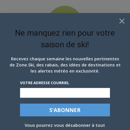
×
Ne manquez rien pour votre
saison de ski!
EN ATTENDANT LES
PROCHAINS FLOCONS
Recevez chaque semaine les nouvelles pertinentes
de Zone.Ski, des rabais, des idées de destinations et
les alertes météo en exclusivité.
VOTRE ADRESSE COURRIEL
LE SKI DE RANDONNÉE DANS LES
Vous pourrez vous désabonner à tout