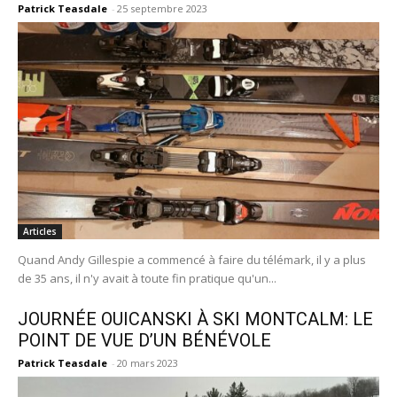
Patrick Teasdale
-
25 septembre 2023
Articles
Quand Andy Gillespie a commencé à faire du télémark, il y a plus
de 35 ans, il n'y avait à toute fin pratique qu'un...
JOURNÉE OUICANSKI À SKI MONTCALM: LE
POINT DE VUE D’UN BÉNÉVOLE
Patrick Teasdale
-
20 mars 2023