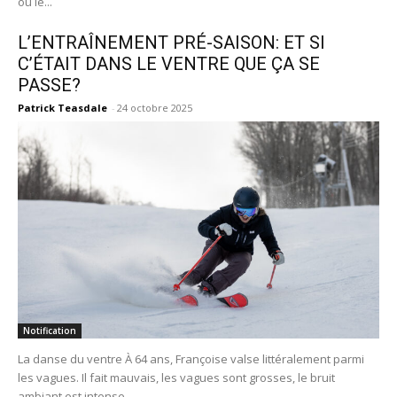
où le...
L’ENTRAÎNEMENT PRÉ-SAISON: ET SI
C’ÉTAIT DANS LE VENTRE QUE ÇA SE
PASSE?
Patrick Teasdale
-
24 octobre 2025
Notification
La danse du ventre À 64 ans, Françoise valse littéralement parmi
les vagues. Il fait mauvais, les vagues sont grosses, le bruit
ambiant est intense...