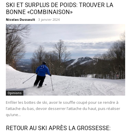
SKI ET SURPLUS DE POIDS: TROUVER LA
BONNE «COMBINAISON»
Nicolas Dussault
-
3 janvier 2024
Opinions
Enfiler les bottes de ski, avoir le souffle coupé pour se rendre à
l’attache du bas, devoir desserrer l’attache du haut, puis réaliser
qu’une...
RETOUR AU SKI APRÈS LA GROSSESSE: