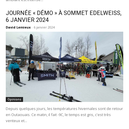
JOURNÉE « DÉMO » À SOMMET EDELWEISS,
6 JANVIER 2024
David Lemieux
-
6 janvier 2024
Opinions
Depuis quelques jours, les températures hivernales sont de retour
en Outaouais. Ce matin, il fait -9C, le temps est gris, c'est très
venteux et...