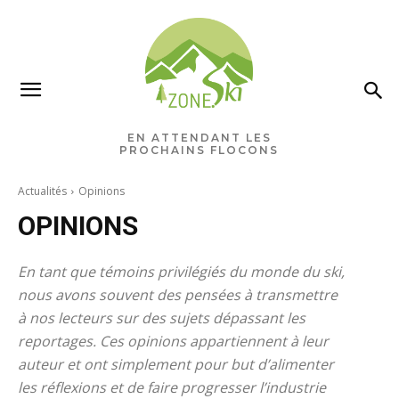
×
Ne manquez rien pour votre
saison de ski!
EN ATTENDANT LES
PROCHAINS FLOCONS
Recevez chaque semaine les nouvelles pertinentes
Actualités
Opinions
de Zone.Ski, des rabais, des idées de destinations et
les alertes météo en exclusivité.
OPINIONS
VOTRE ADRESSE COURRIEL
En tant que témoins privilégiés du monde du ski,
nous avons souvent des pensées à transmettre
à nos lecteurs sur des sujets dépassant les
reportages. Ces opinions appartiennent à leur
auteur et ont simplement pour but d’alimenter
Vous pourrez vous désabonner à tout
les réflexions et de faire progresser l’industrie