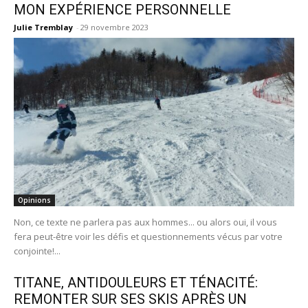
MON EXPÉRIENCE PERSONNELLE
Julie Tremblay
-
29 novembre 2023
Opinions
Non, ce texte ne parlera pas aux hommes... ou alors oui, il vous
fera peut-être voir les défis et questionnements vécus par votre
conjointe!...
TITANE, ANTIDOULEURS ET TÉNACITÉ:
REMONTER SUR SES SKIS APRÈS UN