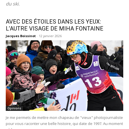
moment.
du ski.
AVEC DES ÉTOILES DANS LES YEUX:
L’AUTRE VISAGE DE MIHA FONTAINE
Jacques Boissinot
-
12 janvier 2026
Opinions
Je me permets de mettre mon chapeau de "vieux" photojournaliste
pour vous raconter une belle histoire, qui date de 1997. Au moment