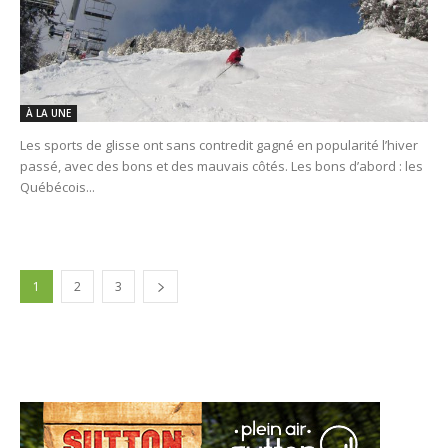
À LA UNE
Les sports de glisse ont sans contredit gagné en popularité l’hiver
passé, avec des bons et des mauvais côtés. Les bons d’abord : les
Québécois...
1
2
3