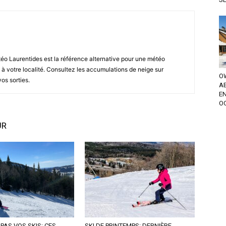
éo Laurentides est la référence alternative pour une météo
 à votre localité. Consultez les accumulations de neige sur
OW
vos sorties.
A
EN
OC
UR
PAS VOS SKIS: CES
SKI DE PRINTEMPS: DERNIÈRE