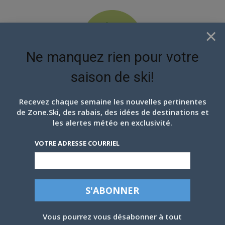
×
Ne manquez rien pour votre
saison de ski!
EN ATTENDANT LES
PROCHAINS FLOCONS
Recevez chaque semaine les nouvelles pertinentes
de Zone.Ski, des rabais, des idées de destinations et
EN IMAGES: BROMONT,
les alertes météo en exclusivité.
MONTAGNE
VOTRE ADRESSE COURRIEL
D’EXPÉRIENCES, 13
FÉVRIER 2026
Par
Julien V Francoeur
-
13 février 2026
Vous pourrez vous désabonner à tout