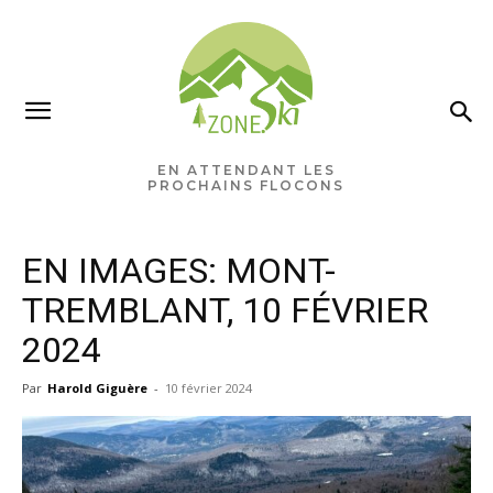
×
Ne manquez rien pour votre
saison de ski!
EN ATTENDANT LES
PROCHAINS FLOCONS
Recevez chaque semaine les nouvelles pertinentes
de Zone.Ski, des rabais, des idées de destinations et
EN IMAGES: MONT-
les alertes météo en exclusivité.
TREMBLANT, 10 FÉVRIER
VOTRE ADRESSE COURRIEL
2024
Par
Harold Giguère
-
10 février 2024
Vous pourrez vous désabonner à tout