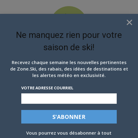
×
Ne manquez rien pour votre
saison de ski!
EN ATTENDANT LES
PROCHAINS FLOCONS
Recevez chaque semaine les nouvelles pertinentes
de Zone.Ski, des rabais, des idées de destinations et
EN IMAGES: VAL ST-CÔME,
les alertes météo en exclusivité.
18 JANVIER 2025
VOTRE ADRESSE COURRIEL
Par
Julien Beauchamp
-
18 janvier 2025
Vous pourrez vous désabonner à tout