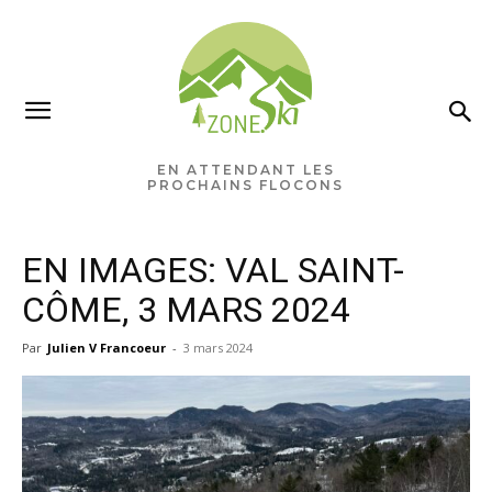
×
Ne manquez rien pour votre
saison de ski!
EN ATTENDANT LES
PROCHAINS FLOCONS
Recevez chaque semaine les nouvelles pertinentes
de Zone.Ski, des rabais, des idées de destinations et
EN IMAGES: VAL SAINT-
les alertes météo en exclusivité.
CÔME, 3 MARS 2024
VOTRE ADRESSE COURRIEL
Par
Julien V Francoeur
-
3 mars 2024
Vous pourrez vous désabonner à tout