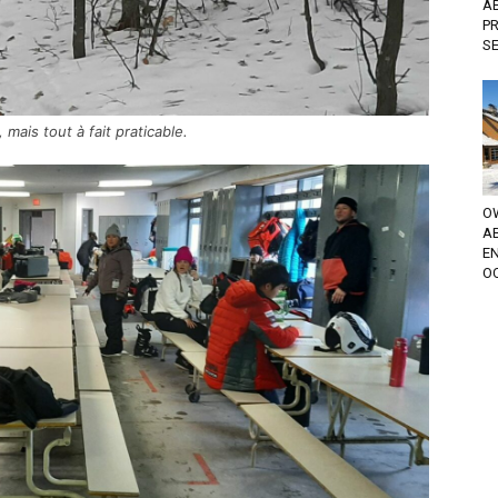
A
P
S
 mais tout à fait praticable.
OW
A
EN
OC