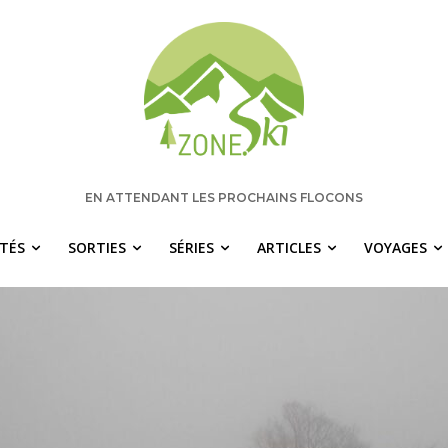
EN ATTENDANT LES PROCHAINS FLOCONS
ITÉS
SORTIES
SÉRIES
ARTICLES
VOYAGES
 manquez rien pour votre saison de s
chaque semaine les nouvelles pertinentes de Zone.Ski, des ra
idées de destinations et les alertes météo en exclusivité.
OTRE ADRESSE COURRIEL