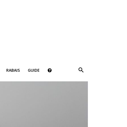
×
RABAIS
GUIDE
ki!
bais, des