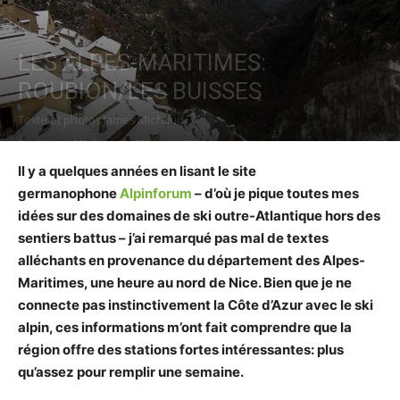
moment.
LES ALPES-MARITIMES:
ROUBION/LES BUISSES
Texte et photos James Michaud
Par
James Michaud
-
29 janvier 2019
Il y a quelques années en lisant le site
germanophone
Alpinforum
– d’où je pique toutes mes
idées sur des domaines de ski outre-Atlantique hors des
sentiers battus – j’ai remarqué pas mal de textes
alléchants en provenance du département des Alpes-
Maritimes, une heure au nord de Nice. Bien que je ne
connecte pas instinctivement la Côte d’Azur avec le ski
alpin, ces informations m’ont fait comprendre que la
région offre des stations fortes intéressantes: plus
qu’assez pour remplir une semaine.