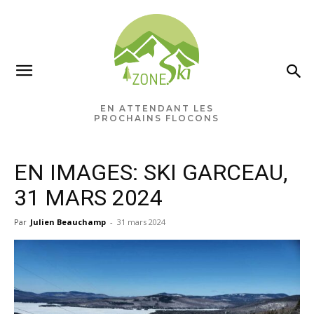
×
Ne manquez rien pour votre
saison de ski!
EN ATTENDANT LES
PROCHAINS FLOCONS
Recevez chaque semaine les nouvelles pertinentes
de Zone.Ski, des rabais, des idées de destinations et
EN IMAGES: SKI GARCEAU,
les alertes météo en exclusivité.
31 MARS 2024
VOTRE ADRESSE COURRIEL
Par
Julien Beauchamp
-
31 mars 2024
Vous pourrez vous désabonner à tout