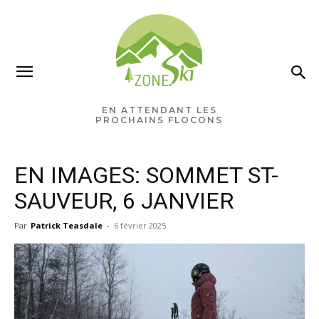
×
Ne manquez rien pour votre
saison de ski!
EN ATTENDANT LES
PROCHAINS FLOCONS
Recevez chaque semaine les nouvelles pertinentes
de Zone.Ski, des rabais, des idées de destinations et
EN IMAGES: SOMMET ST-
les alertes météo en exclusivité.
SAUVEUR, 6 JANVIER
VOTRE ADRESSE COURRIEL
Par
Patrick Teasdale
-
6 février 2025
Vous pourrez vous désabonner à tout