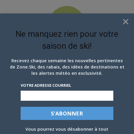
×
Ne manquez rien pour votre
saison de ski!
EN ATTENDANT LES
PROCHAINS FLOCONS
Recevez chaque semaine les nouvelles pertinentes
de Zone.Ski, des rabais, des idées de destinations et
EN IMAGES: STONEHAM, 8
les alertes météo en exclusivité.
MARS 2024
VOTRE ADRESSE COURRIEL
Par
Harold Giguère
-
8 mars 2024
Vous pourrez vous désabonner à tout