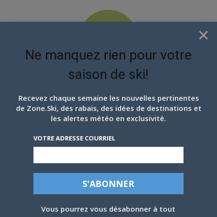
×
Ne manquez rien pour votre
saison de ski!
EN ATTENDANT LES
PROCHAINS FLOCONS
Recevez chaque semaine les nouvelles pertinentes
de Zone.Ski, des rabais, des idées de destinations et
EN IMAGES: TREMBLANT,
les alertes météo en exclusivité.
17 AVRIL 2025
VOTRE ADRESSE COURRIEL
Par
Julien V Francoeur
-
17 avril 2025
Vous pourrez vous désabonner à tout