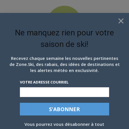
×
Ne manquez rien pour votre
saison de ski!
EN ATTENDANT LES
PROCHAINS FLOCONS
Recevez chaque semaine les nouvelles pertinentes
de Zone.Ski, des rabais, des idées de destinations et
les alertes météo en exclusivité.
VOTRE ADRESSE COURRIEL
LA FACE CACHÉE DE MANSFIELD
Vous pourrez vous désabonner à tout