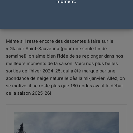
moment.
REVIVEZ NOS MEILLEURS MOMENTS DE
LA SAISON!
Par
Geneviève Larivière
-
14 mai 2025
Même s’il reste encore des descentes à faire sur le
« Glacier Saint-Sauveur » (pour une seule fin de
semaine!), on aime bien l’idée de se replonger dans nos
meilleurs moments de la saison. Voici nos plus belles
sorties de l’hiver 2024-25, qui a été marqué par une
abondance de neige naturelle dès la mi-janvier. Allez, on
se motive, il ne reste plus que 180 dodos avant le début
de la saison 2025-26!