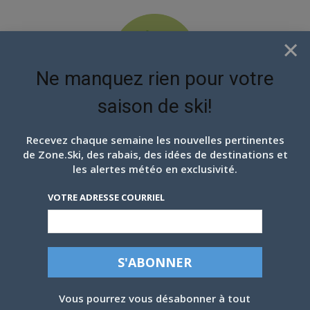
×
Ne manquez rien pour votre
saison de ski!
EN ATTENDANT LES
PROCHAINS FLOCONS
Recevez chaque semaine les nouvelles pertinentes
de Zone.Ski, des rabais, des idées de destinations et
les alertes météo en exclusivité.
VOTRE ADRESSE COURRIEL
SKI LA TUQUE, L’URBAINE SKIABLE
Vous pourrez vous désabonner à tout