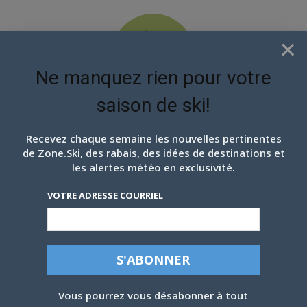
×
Ne manquez rien pour votre
saison de ski!
EN ATTENDANT LES
PROCHAINS FLOCONS
Recevez chaque semaine les nouvelles pertinentes
de Zone.Ski, des rabais, des idées de destinations et
les alertes météo en exclusivité.
VOTRE ADRESSE COURRIEL
Vous pourrez vous désabonner à tout
LA MARQUISE