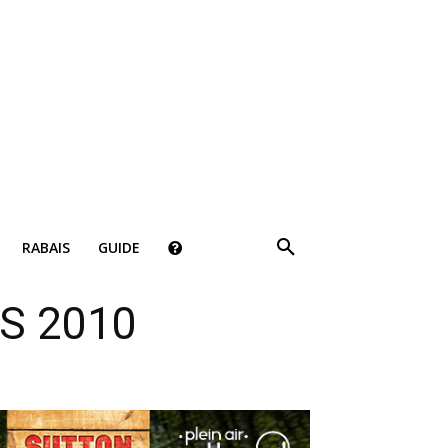
×
RABAIS
GUIDE
ki!
RS 2010
bais, des