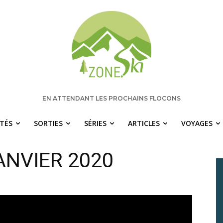
EN ATTENDANT LES PROCHAINS FLOCONS
ITÉS
SORTIES
SÉRIES
ARTICLES
VOYAGES
 manquez rien pour votre saison de s
ANVIER 2020
chaque semaine les nouvelles pertinentes de Zone.Ski, des ra
idées de destinations et les alertes météo en exclusivité.
OTRE ADRESSE COURRIEL