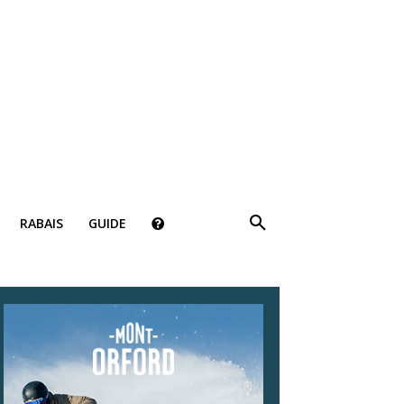
×
RABAIS
GUIDE
ki!
bais, des