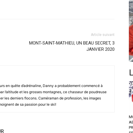
Article suivant
MONT-SAINT-MATHIEU, UN BEAU SECRET, 3
JANVIER 2020
ours en quête d’adrénaline, Danny a probablement commencé à
 par l’altitude et les grosses montagnes, ce chasseur de poudreuse
kier les derniers flocons. Caméraman de profession, les images
émoignent de sa passion pour le ski!
M
A
P
UR
S