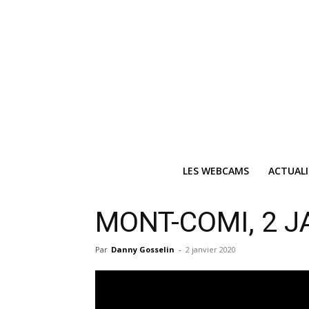
LES WEBCAMS
ACTUAL
Ne
MONT-COMI, 2 J
Recevez 
Par
Danny Gosselin
-
2 janvier 2020
V