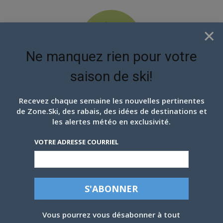
×
Ne manquez rien pour votre
saison de ski!
EN ATTENDANT LES
PROCHAINS FLOCONS
Recevez chaque semaine les nouvelles pertinentes
de Zone.Ski, des rabais, des idées de destinations et
les alertes météo en exclusivité.
VOTRE ADRESSE COURRIEL
MONT EDOUARD, 13 JANVIER, LA
SKINUSITE DE L’ANSE!
Par
Julie Tremblay
-
14 janvier 2023
Vous pourrez vous désabonner à tout