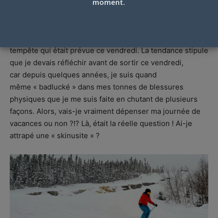
Le vendredi 13 n’évoque pas tout le temps du malheur ou
moment.
de la malchance ! Voilà qu’au début de la semaine, j’ai
parlé avec mes collègues de mon idée de prendre une de
mes journées de vacances pour aller m’amuser dans la
tempête qui était prévue ce vendredi. La tendance stipule
que je devais réfléchir avant de sortir ce vendredi,
car depuis quelques années, je suis quand
même « badlucké » dans mes tonnes de blessures
physiques que je me suis faite en chutant de plusieurs
façons. Alors, vais-je vraiment dépenser ma journée de
vacances ou non ?!? Là, était la réelle question ! Ai-je
attrapé une « skinusite » ?