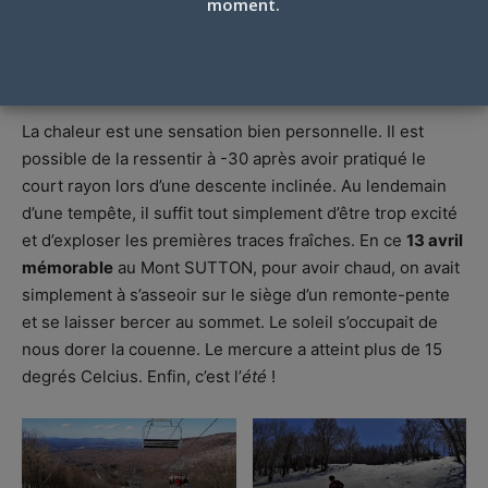
moment.
MONT SUTTON, 13 AVRIL 2019
Par
Jean-François Harrington
-
14 avril 2019
La chaleur est une sensation bien personnelle. Il est
possible de la ressentir à -30 après avoir pratiqué le
court rayon lors d’une descente inclinée. Au lendemain
d’une tempête, il suffit tout simplement d’être trop excité
et d’exploser les premières traces fraîches. En ce
13 avril
mémorable
au Mont SUTTON, pour avoir chaud, on avait
simplement à s’asseoir sur le siège d’un remonte-pente
et se laisser bercer au sommet. Le soleil s’occupait de
nous dorer la couenne. Le mercure a atteint plus de 15
degrés Celcius. Enfin, c’est l’
été
!