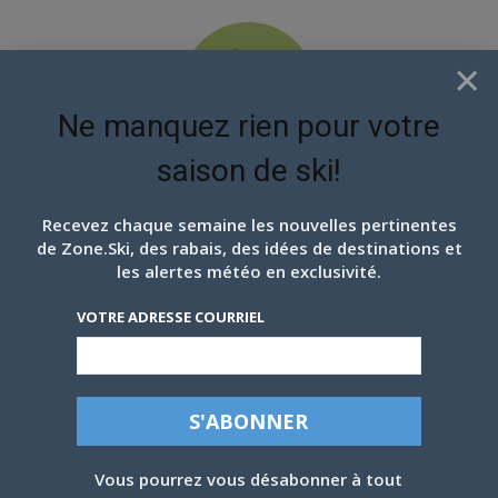
×
Ne manquez rien pour votre
saison de ski!
EN ATTENDANT LES
PROCHAINS FLOCONS
Recevez chaque semaine les nouvelles pertinentes
de Zone.Ski, des rabais, des idées de destinations et
les alertes météo en exclusivité.
VOTRE ADRESSE COURRIEL
ORFORD, À UNE TEMPÊTE D’ÊTRE À 100%,
Vous pourrez vous désabonner à tout