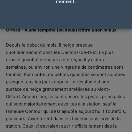
30 JANVIER 2021
moment.
Par
Dale Caluori
-
30 janvier 2021
Orford – À une tempête (ou deux) d’être à son mieux
Depuis le début du mois, il neige presque
quotidiennement dans les Cantons-de-l’Est. La plus
grosse quantité de neige a été reçue il y a deux
semaines, où environ une vingtaine de centimètres sont
tombés. Par contre, de petites quantités se sont ajoutées
presque tous les jours depuis. Le résultat est une
surface de neige grandement améliorée au Mont-
Orford. Aujourd’hui, ce sont encore les pistes principales
qui sont majoritairement ouvertes à la station, sauf la
fameuse Contour qui s’est ajoutée aujourd’hui ! Toutefois,
plusieurs s’aventurent dans les fameux sous-bois de la
station. Ceux-ci devraient ouvrir officiellement dès la