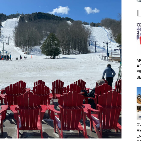
M
A
P
S
OW
A
EN