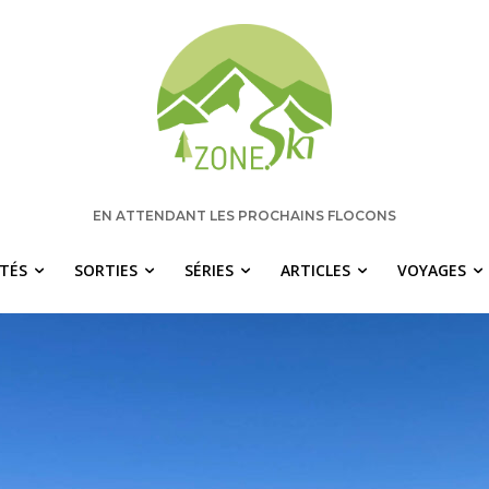
EN ATTENDANT LES PROCHAINS FLOCONS
ITÉS
SORTIES
SÉRIES
ARTICLES
VOYAGES
 manquez rien pour votre saison de s
chaque semaine les nouvelles pertinentes de Zone.Ski, des ra
idées de destinations et les alertes météo en exclusivité.
OTRE ADRESSE COURRIEL