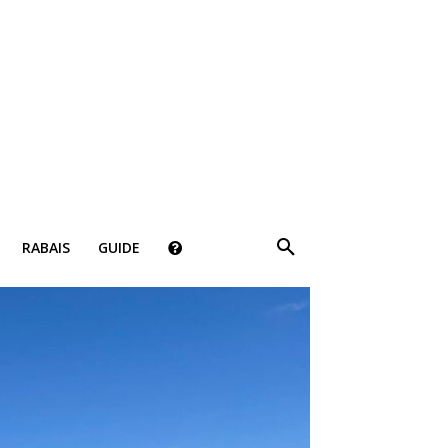
×
RABAIS
GUIDE
ki!
bais, des