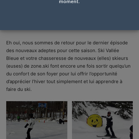
moment.
SKI VALLÉE BLEUE, CRÉATEURS DE
NOUVEAUX SKIEURS, MARS 2019
Par
Marie-France Dion
-
17 mars 2019
Eh oui, nous sommes de retour pour le dernier épisode
des nouveaux adeptes pour cette saison. Ski Vallée
Bleue et votre chasseresse de nouveaux (elles) skieurs
(euses) de zone.ski font encore une fois sortir quelqu’un
du confort de son foyer pour lui offrir l’opportunité
d’apprécier l’hiver tout simplement et lui apprendre à
faire du ski.