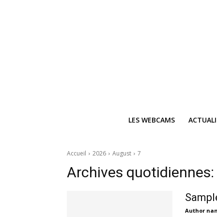
LES WEBCAMS
ACTUAL
Accueil
2026
August
7
Archives quotidiennes:
Sample
Author na