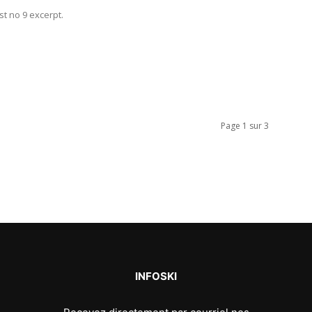
t no 9 excerpt.
Page 1 sur 3
INFOSKI