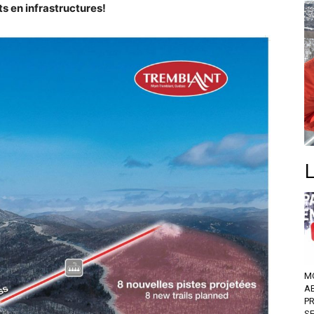
s en infrastructures!
M
A
P
S