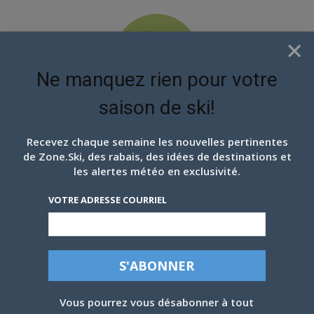
×
Ne manquez rien pour votre
saison de ski!
EN ATTENDANT LES
PROCHAINS FLOCONS
Recevez chaque semaine les nouvelles pertinentes
de Zone.Ski, des rabais, des idées de destinations et
les alertes météo en exclusivité.
VOTRE ADRESSE COURRIEL
Vous pourrez vous désabonner à tout