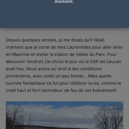
moment.
VALLÉE DU PARC, DÉFI SKI LEUCAN DU 18
MARS: UNE JOURNÉE EXCEPTIONNELLE!
Par
Marie-France Dion
-
18 mars 2023
Depuis quelques années, je me disais qu’il fallait
vraiment que je sorte de mes Laurentides pour aller skier
en Mauricie et visiter la station de Vallée du Parc. Pour
découvrir l’endroit, j’ai choisi le jour où le Défi ski Leucan
avait lieu. Nous avons eu droit à des conditions
printanières, avec soleil un peu timide… Mais quelle
journée fantastique ce fut pour célébrer la vie, comme le
criait haut et fort l’animateur de feu de cet évènement!