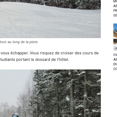
M
A
P
S
tout au long de la piste.
t vous échapper. Vous risquez de croiser des cours de
OW
tudiants portant le dossard de l’hôtel.
A
EN
OC