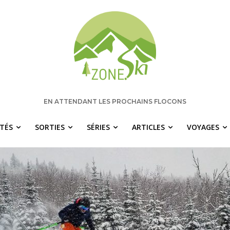
EN ATTENDANT LES PROCHAINS FLOCONS
ITÉS
SORTIES
SÉRIES
ARTICLES
VOYAGES
 manquez rien pour votre saison de s
chaque semaine les nouvelles pertinentes de Zone.Ski, des ra
idées de destinations et les alertes météo en exclusivité.
OTRE ADRESSE COURRIEL