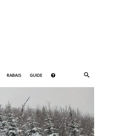
×
RABAIS
GUIDE
ki!
bais, des