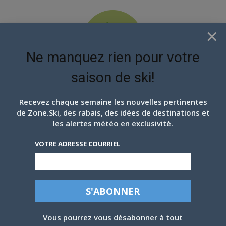
×
Ne manquez rien pour votre
saison de ski!
EN ATTENDANT LES
PROCHAINS FLOCONS
Recevez chaque semaine les nouvelles pertinentes
Sorties
de Zone.Ski, des rabais, des idées de destinations et
les alertes météo en exclusivité.
SORTIES
VOTRE ADRESSE COURRIEL
Nos vingt chroniqueurs se promènent dans
toutes les stations de ski de la province. Vous les
enviez? Vivez leurs sorties avec eux! Ils signent
des chroniques pour chacune de leurs journées
passées en piste, en racontant leurs meilleurs
Vous pourrez vous désabonner à tout
moments. Qui sait, peut-être que vous aurez