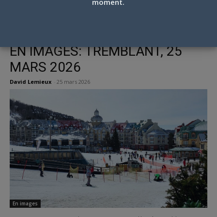
moment.
vous aussi la piqure? On chasse le meilleur ski
pour vous… venez nous rejoindre!
EN IMAGES: TREMBLANT, 25
MARS 2026
David Lemieux
-
25 mars 2026
En images