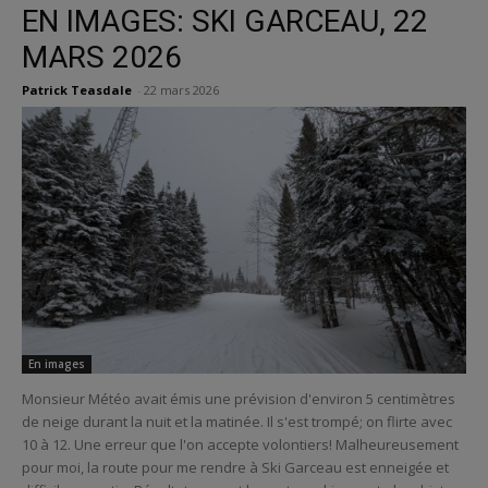
EN IMAGES: SKI GARCEAU, 22
MARS 2026
Patrick Teasdale
-
22 mars 2026
En images
Monsieur Météo avait émis une prévision d'environ 5 centimètres
de neige durant la nuit et la matinée. Il s'est trompé; on flirte avec
10 à 12. Une erreur que l'on accepte volontiers! Malheureusement
pour moi, la route pour me rendre à Ski Garceau est enneigée et