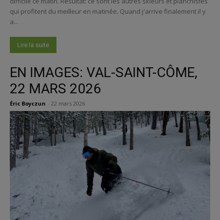
difficile ce matin. Résultat: ce sont les autres skieurs et planchistes
qui profitent du meilleur en matinée. Quand j'arrive finalement il y
a...
Lire la suite
EN IMAGES: VAL-SAINT-CÔME,
22 MARS 2026
Éric Boyczun
-
22 mars 2026