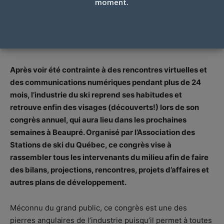
moment.
Texte P. Pinsonnault et G. Larivière
Photos J-F Harrington et P. Teasdale
Par
Pierre Pinsonnault
-
25 mai 2022
Après voir été contrainte à des rencontres virtuelles et
des communications numériques pendant plus de 24
mois, l’industrie du ski reprend ses habitudes et
retrouve enfin des visages (découverts!) lors de son
congrès annuel, qui aura lieu dans les prochaines
semaines à Beaupré. Organisé par l’Association des
Stations de ski du Québec, ce congrès vise à
rassembler tous les intervenants du milieu afin de faire
des bilans, projections, rencontres, projets d’affaires et
autres plans de développement.
Méconnu du grand public, ce congrès est une des
pierres angulaires de l’industrie puisqu’il permet à toutes