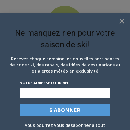
×
Ne manquez rien pour votre
saison de ski!
EN ATTENDANT LES
PROCHAINS FLOCONS
Recevez chaque semaine les nouvelles pertinentes
de Zone.Ski, des rabais, des idées de destinations et
les alertes météo en exclusivité.
VOTRE ADRESSE COURRIEL
CONGRÈS 2022: L’INDUSTRIE DU SKI SE
RASSEMBLE ET SOULIGNE SES BONS
Vous pourrez vous désabonner à tout
COUPS!