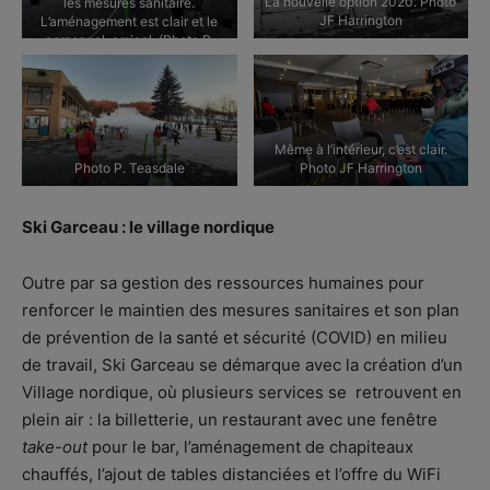
La nouvelle option 2020. Photo
les mesures sanitaire.
JF Harrington
L’aménagement est clair et le
personnel, amical. (Photo P.
Teasdale)
Même à l’intérieur, c’est clair.
Photo P. Teasdale
Photo JF Harrington
Ski Garceau : le village nordique
Outre par sa gestion des ressources humaines pour
renforcer le maintien des mesures sanitaires et son plan
de prévention de la santé et sécurité (COVID) en milieu
de travail, Ski Garceau se démarque avec la création d’un
Village nordique, où plusieurs services se retrouvent en
plein air : la billetterie, un restaurant avec une fenêtre
take-out
pour le bar, l’aménagement de chapiteaux
chauffés, l’ajout de tables distanciées et l’offre du WiFi