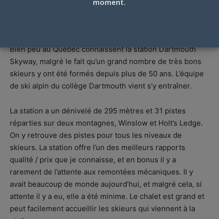
DÉCOUVERTE – 18 FÉVRIER 2017
moment.
Par
Jacques Poulin
-
18 février 2017
Bien peu au Québec connaissent la station Dartmouth
Skyway, malgré le fait qu’un grand nombre de très bons
skieurs y ont été formés depuis plus de 50 ans. L’équipe
de ski alpin du collège Dartmouth vient s’y entraîner.
La station a un dénivelé de 295 mètres et 31 pistes
réparties sur deux montagnes, Winslow et Holt’s Ledge.
On y retrouve des pistes pour tous les niveaux de
skieurs. La station offre l’un des meilleurs rapports
qualité / prix que je connaisse, et en bonus il y a
rarement de l’attente aux remontées mécaniques. Il y
avait beaucoup de monde aujourd’hui, et malgré cela, si
attente il y a eu, elle a été minime. Le chalet est grand et
peut facilement accueillir les skieurs qui viennent à la