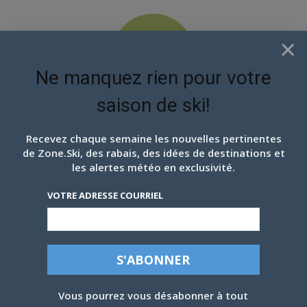
×
Ne manquez rien pour votre
saison de ski!
EN ATTENDANT LES
PROCHAINS FLOCONS
Recevez chaque semaine les nouvelles pertinentes
de Zone.Ski, des rabais, des idées de destinations et
les alertes météo en exclusivité.
VOTRE ADRESSE COURRIEL
DARTMOUTH SKYWAY, NH UNE BELLE
Vous pourrez vous désabonner à tout