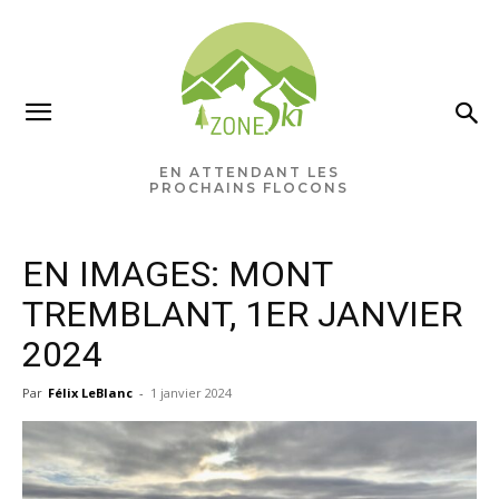
×
Ne manquez rien pour votre
saison de ski!
EN ATTENDANT LES
PROCHAINS FLOCONS
Recevez chaque semaine les nouvelles pertinentes
de Zone.Ski, des rabais, des idées de destinations et
EN IMAGES: MONT
les alertes météo en exclusivité.
TREMBLANT, 1ER JANVIER
VOTRE ADRESSE COURRIEL
2024
Par
Félix LeBlanc
-
1 janvier 2024
Vous pourrez vous désabonner à tout