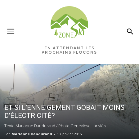
EN ATTENDANT LES
PROCHAINS FLOCONS
ET SI L’ENNEIGEMENT GOBAIT MOINS
D’ÉLECTRICITÉ?
Texte Marianne Dandurand / Photo Geneviève Larivière
Par
Marianne Dandurand
-
13 janvier 2015