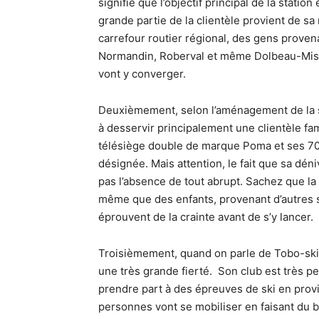
signifié que l’objectif principal de la statio
grande partie de la clientèle provient de sa
carrefour routier régional, des gens provena
Normandin, Roberval et même Dolbeau-Mistas
vont y converger.
Deuxièmement, selon l’aménagement de la s
à desservir principalement une clientèle fam
télésiège double de marque Poma et ses 70 m
désignée. Mais attention, le fait que sa dén
pas l’absence de tout abrupt. Sachez que la 
même que des enfants, provenant d’autres st
éprouvent de la crainte avant de s’y lancer.
Troisièmement, quand on parle de Tobo-ski, 
une très grande fierté. Son club est très p
prendre part à des épreuves de ski en pro
personnes vont se mobiliser en faisant du b