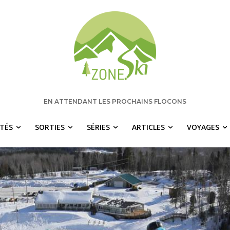
EN ATTENDANT LES PROCHAINS FLOCONS
ITÉS
SORTIES
SÉRIES
ARTICLES
VOYAGES
 manquez rien pour votre saison de s
chaque semaine les nouvelles pertinentes de Zone.Ski, des ra
idées de destinations et les alertes météo en exclusivité.
OTRE ADRESSE COURRIEL