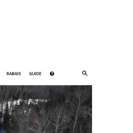
×
RABAIS
GUIDE
ki!
bais, des