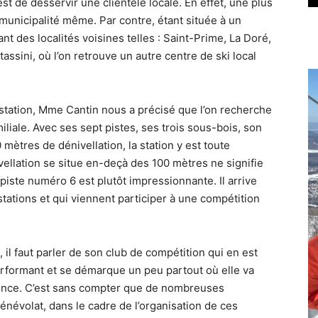
n est de desservir une clientèle locale. En effet, une plus
 municipalité même. Par contre, étant située à un
nt des localités voisines telles : Saint-Prime, La Doré,
sini, où l’on retrouve un autre centre de ski local
tation, Mme Cantin nous a précisé que l’on recherche
iliale. Avec ses sept pistes, ses trois sous-bois, son
ètres de dénivellation, la station y est toute
ivellation se situe en-deçà des 100 mètres ne signifie
piste numéro 6 est plutôt impressionnante. Il arrive
ations et qui viennent participer à une compétition
il faut parler de son club de compétition qui en est
erformant et se démarque un peu partout où elle va
vince. C’est sans compter que de nombreuses
énévolat, dans le cadre de l’organisation de ces