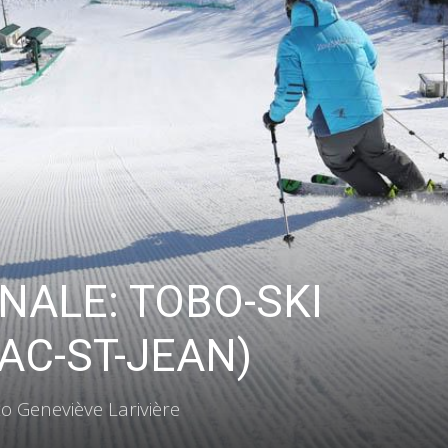
Vous pourrez vous désabonner à tout moment.
NALE: TOBO-SKI
AC-ST-JEAN)
 Geneviève Larivière