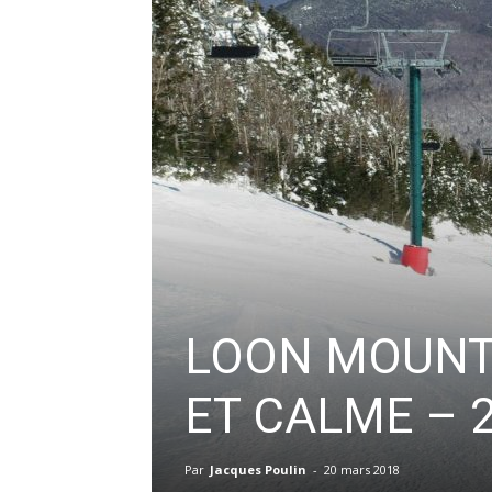
LOON MOUNTA
ET CALME – 
Par
Jacques Poulin
-
20 mars 2018