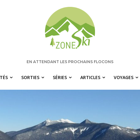
EN ATTENDANT LES PROCHAINS FLOCONS
ITÉS
SORTIES
SÉRIES
ARTICLES
VOYAGES
 manquez rien pour votre saison de s
chaque semaine les nouvelles pertinentes de Zone.Ski, des ra
idées de destinations et les alertes météo en exclusivité.
OTRE ADRESSE COURRIEL