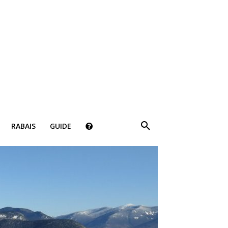
×
RABAIS
GUIDE
ki!
bais, des