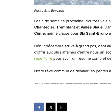
Photo Eric Boyczun
La fin de semaine prochaine, d’autres vois
Chantecler
,
Tremblant
et
Vallée Bleue
. Dan
Côme
, même chose pour
Ski Saint-Bruno
e
Début décembre arrive à grand pas, c’est a
d’offrir aux plus affamés d’entre nous un a
répertoire
pour avoir un résumé complet de
Notre rêve commun de dévaler les pentes à 
Zone.Ski et Météo Laurentides ne se tiennent aucunement responsable de toute conséquence q