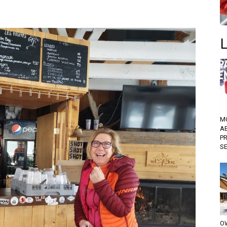
M
A
P
S
OW