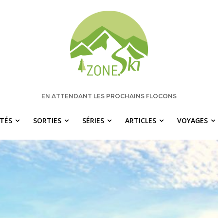
EN ATTENDANT LES PROCHAINS FLOCONS
ITÉS
SORTIES
SÉRIES
ARTICLES
VOYAGES
 manquez rien pour votre saison de s
chaque semaine les nouvelles pertinentes de Zone.Ski, des ra
idées de destinations et les alertes météo en exclusivité.
OTRE ADRESSE COURRIEL