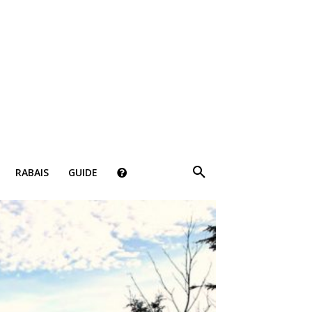
×
RABAIS
GUIDE
ki!
bais, des