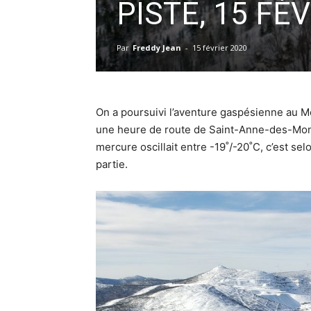
PISTE, 15 FÉ
Par
Freddy Jean
-
15 février 2020
On a poursuivi l’aventure gaspésienne au Mo
une heure de route de Saint-Anne-des-Monts
mercure oscillait entre -19˚/-20˚C, c’est sel
partie.