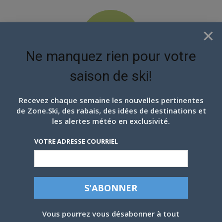
×
Ne manquez rien pour votre
saison de ski!
EN ATTENDANT LES
PROCHAINS FLOCONS
Recevez chaque semaine les nouvelles pertinentes
de Zone.Ski, des rabais, des idées de destinations et
les alertes météo en exclusivité.
VOTRE ADRESSE COURRIEL
MONT STE-ANNE, ENFIN D’LA NEIGE ! 31
DÉCEMBRE 2019.
Vous pourrez vous désabonner à tout
Par
Dany Martel
-
31 Décembre 2019