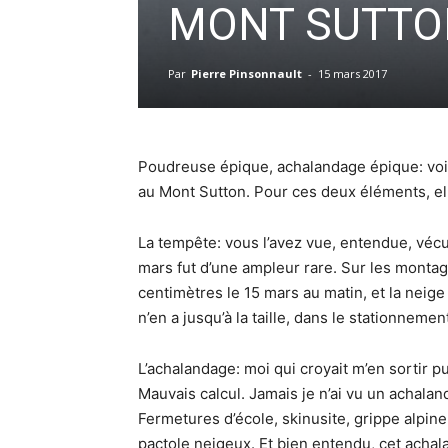
MONT SUTTON
Par
Pierre Pinsonnault
-
15 mars 2017
Poudreuse épique, achalandage épique: voil
au Mont Sutton. Pour ces deux éléments, elle
La tempête: vous l’avez vue, entendue, véc
mars fut d’une ampleur rare. Sur les montagn
centimètres le 15 mars au matin, et la neige
n’en a jusqu’à la taille, dans le stationnemen
L’achalandage: moi qui croyait m’en sortir
Mauvais calcul. Jamais je n’ai vu un achalan
Fermetures d’école, skinusite, grippe alpin
pactole neigeux. Et bien entendu, cet achala