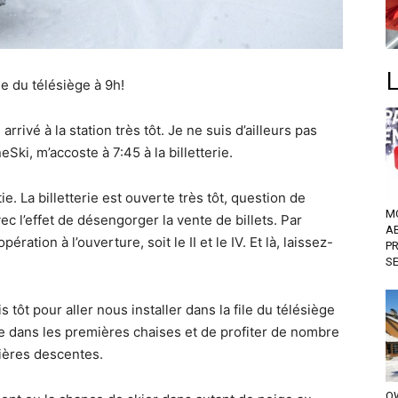
ile du télésiège à 9h!
rivé à la station très tôt. Je ne suis d’ailleurs pas
Ski, m’accoste à 7:45 à la billetterie.
e. La billetterie est ouverte très tôt, question de
M
vec l’effet de désengorger la vente de billets. Par
A
ation à l’ouverture, soit le II et le IV. Et là, laissez-
P
S
ôt pour aller nous installer dans la file du télésiège
tre dans les premières chaises et de profiter de nombre
ières descentes.
OW