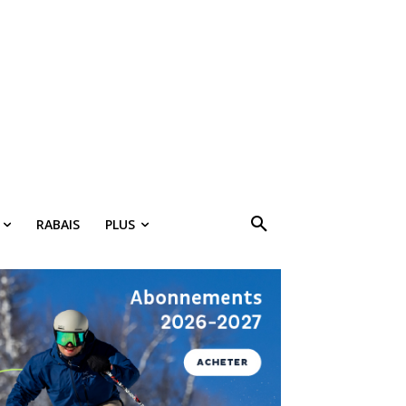
×
RABAIS
PLUS
ki!
bais, des