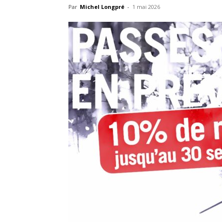
Par
Michel Longpré
-
1 mai 2026