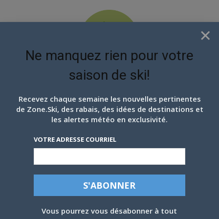
×
Ne manquez rien pour votre
saison de ski!
EN ATTENDANT LES
PROCHAINS FLOCONS
Recevez chaque semaine les nouvelles pertinentes
de Zone.Ski, des rabais, des idées de destinations et
les alertes météo en exclusivité.
VOTRE ADRESSE COURRIEL
OWL’S HEAD, UN GRAND VENT DE
Vous pourrez vous désabonner à tout
FRAÎCHEUR – 13 JANVIER 2019