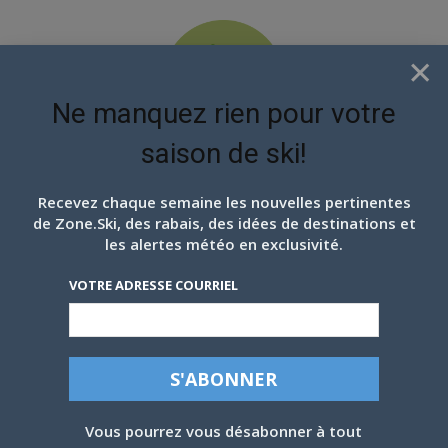
×
Ne manquez rien pour votre
saison de ski!
EN ATTENDANT LES
PROCHAINS FLOCONS
Recevez chaque semaine les nouvelles pertinentes
de Zone.Ski, des rabais, des idées de destinations et
les alertes météo en exclusivité.
VOTRE ADRESSE COURRIEL
RANDONNÉE ALPINE: POURQUOI PAYER
DES DROITS D’ACCÈS?
Vous pourrez vous désabonner à tout