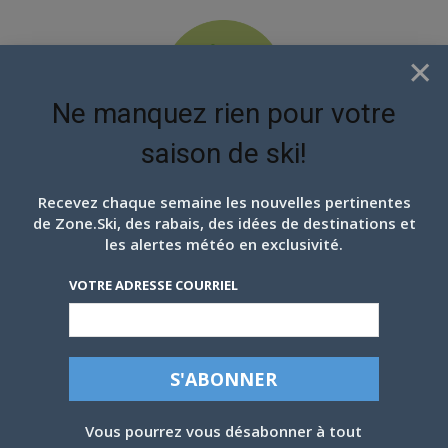
×
Ne manquez rien pour votre
saison de ski!
EN ATTENDANT LES
PROCHAINS FLOCONS
Recevez chaque semaine les nouvelles pertinentes
de Zone.Ski, des rabais, des idées de destinations et
les alertes météo en exclusivité.
VOTRE ADRESSE COURRIEL
SOMMET SAINT-SAUVEUR, 30 OCTOBRE
2020: OUVERTURE DE LA SAISON AU
QUÉBEC.
Vous pourrez vous désabonner à tout