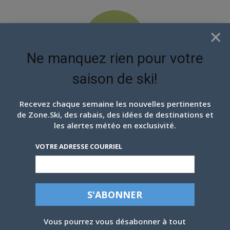
×
Ne manquez rien pour votre
saison de ski!
EN ATTENDANT LES
PROCHAINS FLOCONS
Recevez chaque semaine les nouvelles pertinentes
de Zone.Ski, des rabais, des idées de destinations et
les alertes météo en exclusivité.
VOTRE ADRESSE COURRIEL
SOMMET ST-SAUVEUR, 13 DÉCEMBRE:
DOUX, DOUX!
Vous pourrez vous désabonner à tout
Par
Patrick Teasdale
-
14 Décembre 2021