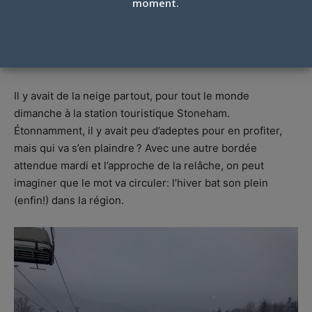
moment.
STONEHAM, PLAISIR RETROUVÉ, 16
FÉVRIER 2020
Par
Jean-François Néron
-
16 février 2020
Il y avait de la neige partout, pour tout le monde
dimanche à la station touristique Stoneham.
Étonnamment, il y avait peu d’adeptes pour en profiter,
mais qui va s’en plaindre ? Avec une autre bordée
attendue mardi et l’approche de la relâche, on peut
imaginer que le mot va circuler: l’hiver bat son plein
(enfin!) dans la région.