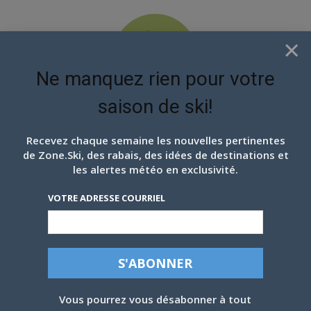
×
Ne manquez rien pour votre
saison de ski!
EN ATTENDANT LES
PROCHAINS FLOCONS
Recevez chaque semaine les nouvelles pertinentes
de Zone.Ski, des rabais, des idées de destinations et
CHIC CHAC, LE MONT
les alertes météo en exclusivité.
YORK, FÉVRIER 2019
VOTRE ADRESSE COURRIEL
Par
Danny Gosselin
-
10 février 2019
Vous pourrez vous désabonner à tout