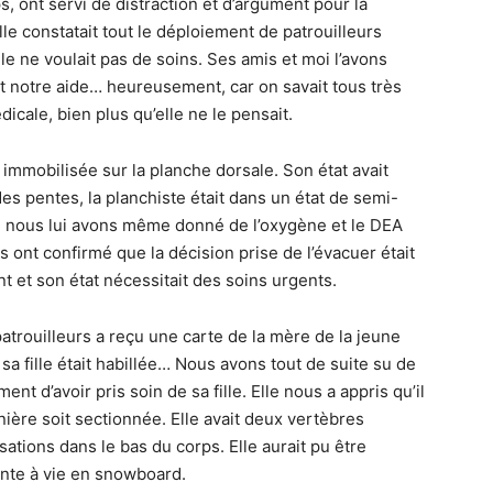
s, ont servi de distraction et d’argument pour la
lle constatait tout le déploiement de patrouilleurs
lle ne voulait pas de soins. Ses amis et moi l’avons
t notre aide… heureusement, car on savait tous très
dicale, bien plus qu’elle ne le pensait.
immobilisée sur la planche dorsale. Son état avait
des pentes, la planchiste était dans un état de semi-
 nous lui avons même donné de l’oxygène et le DEA
 ont confirmé que la décision prise de l’évacuer était
nt et son état nécessitait des soins urgents.
atrouilleurs a reçu une carte de la mère de la jeune
t sa fille était habillée… Nous avons tout de suite su de
ent d’avoir pris soin de sa fille. Elle nous a appris qu’il
nière soit sectionnée. Elle avait deux vertèbres
sations dans le bas du corps. Elle aurait pu être
ente à vie en snowboard.