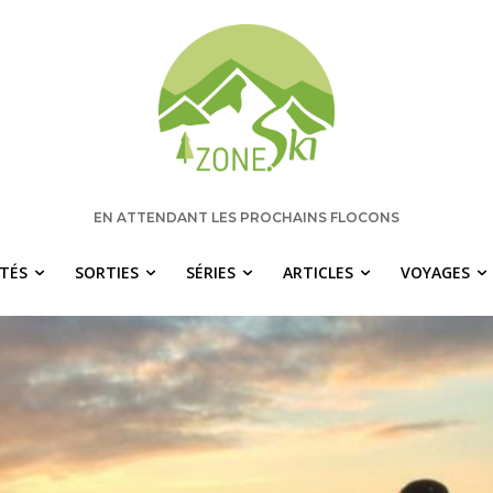
EN ATTENDANT LES PROCHAINS FLOCONS
ITÉS
SORTIES
SÉRIES
ARTICLES
VOYAGES
 manquez rien pour votre saison de s
chaque semaine les nouvelles pertinentes de Zone.Ski, des ra
idées de destinations et les alertes météo en exclusivité.
OTRE ADRESSE COURRIEL