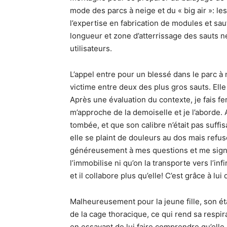
mode des parcs à neige et du « big air »: le
l’expertise en fabrication de modules et sau
longueur et zone d’atterrissage des sauts n
utilisateurs.
L’appel entre pour un blessé dans le parc à n
victime entre deux des plus gros sauts. Elle
Après une évaluation du contexte, je fais fe
m’approche de la demoiselle et je l’aborde. 
tombée, et que son calibre n’était pas suffis
elle se plaint de douleurs au dos mais refus
généreusement à mes questions et me signifi
l’immobilise ni qu’on la transporte vers l’in
et il collabore plus qu’elle! C’est grâce à lui
Malheureusement pour la jeune fille, son é
de la cage thoracique, ce qui rend sa respir
en essayant de lui faire comprendre qu’elle 