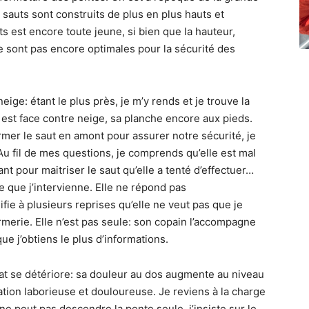
s sauts sont construits de plus en plus hauts et
ts est encore toute jeune, si bien que la hauteur,
e sont pas encore optimales pour la sécurité des
eige: étant le plus près, je m’y rends et je trouve la
 est face contre neige, sa planche encore aux pieds.
rmer le saut en amont pour assurer notre sécurité, je
Au fil de mes questions, je comprends qu’elle est mal
ant pour maitriser le saut qu’elle a tenté d’effectuer…
e que j’intervienne. Elle ne répond pas
e à plusieurs reprises qu’elle ne veut pas que je
firmerie. Elle n’est pas seule: son copain l’accompagne
 que j’obtiens le plus d’informations.
tat se détériore: sa douleur au dos augmente au niveau
ation laborieuse et douloureuse. Je reviens à la charge
ne peut pas descendre la pente seule, j’insiste sur le