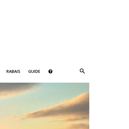
×
RABAIS
GUIDE
ki!
bais, des