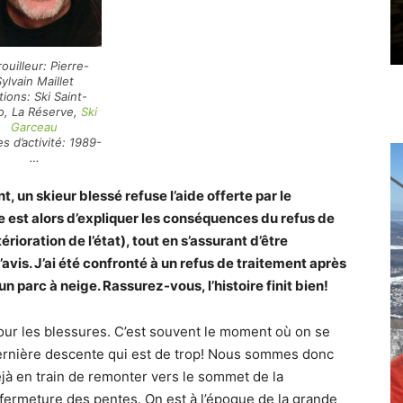
rouilleur: Pierre-
ylvain Maillet
tions: Ski Saint-
o, La Réserve,
Ski
Garceau
s d’activité: 1989-
…
ent, un skieur blessé refuse l’aide offerte par le
te est alors d’expliquer les conséquences du refus de
ioration de l’état), tout en s’assurant d’être
avis. J’ai été confronté à un refus de traitement après
 parc à neige. Rassurez-vous, l’histoire finit bien!
pour les blessures. C’est souvent le moment où on se
a dernière descente qui est de trop! Nous sommes donc
déjà en train de remonter vers le sommet de la
ermeture des pentes. On est à l’époque de la grande